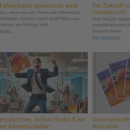
Die Zukunft v
ehlerkultur spielerisch wird
machen mit!
iert, wenn man ein Thema wie Fehlerkultur
 diskutiert, sondern damit spielt?Wenn aus
Über Morgen beginn
danken ein Prototyp wird...
Geschäftsführerin N
Susanne Walter
ESEN...
WEITERLESEN...
eschichten, Action Hacks & ein
GeScheiterWe
hen Adventszauber!
Narrative