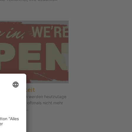
Freiwilligkeit
blemstellungen werden heutzutage
her reicht es oftmals nicht mehr
 Personen zu...