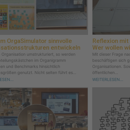
m OrgaSimulator sinnvolle
Reflexion mit
sationsstrukturen entwickeln
Wer wollen wi
 Organisation umstrukturiert, so werden
Mit dieser Frage na
bteilungskästchen im Organigramm
beschäftigen sich g
en und Benchmarks hinsichtlich
Organisationen. Sow
sgrößen genutzt. Nicht selten führt es...
öffentlichen...
ESEN...
WEITERLESEN...