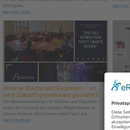
Beteiligten...
WEITERL
WEITERLESEN...
Smarte Städte und Regionen – so
Retros
wird Zukunft gemeinsam gestaltet!
Konkr
adres
Die Weiterentwicklung von Städten und Regionen
sowie die Nutzung der digitalen Möglichkeiten in
„Die Defi
diesem Kontext nimmt immer mehr Fahrt auf....
Gleiche 
einer Ret
WEITERLESEN...
WEITERL