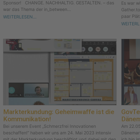
Sponsor! CHANGE. NACHHALTIG. GESTALTEN. – das
Es war w
war das Thema der in_between...
Gather.t
paar Plät
WEITERLESEN...
WEITERL
Markterkundung: Geheimwaffe ist die
GovTec
Kommunikation!
Dänem
Bei unserem Event „Schmerzfrei Innovationen
Am 22.05
beschaffen!“ haben wir uns am 24. Mai 2023 intensiv
Dänemark
mit der Markterkundung beschäftigt und dabei mit den
ich bin i