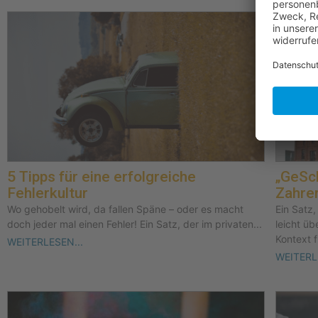
5 Tipps für eine erfolgreiche
„GeSch
Fehlerkultur
Zahre
Wo gehobelt wird, da fallen Späne – oder es macht
Ein Satz,
doch jeder mal einen Fehler! Ein Satz, der im privaten...
leicht üb
Kontext fü
WEITERLESEN...
WEITERL