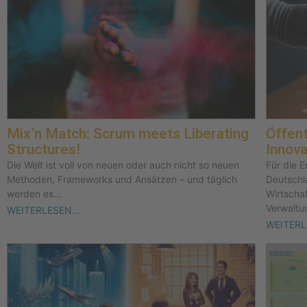
Mix‘n Match: Scrum meets Liberating
Öffent
Structures!
Innova
Die Welt ist voll von neuen oder auch nicht so neuen
Für die E
Methoden, Frameworks und Ansätzen – und täglich
Deutschl
werden es...
Wirtscha
Verwaltu
WEITERLESEN...
WEITERL