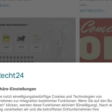
und...
ESEN...
WEITERLESEN...
pektiven für Fortgeschrittene –
Die Kraft der 
ete Problemstellungen
Die Frage- und Pro
sieren
immer komplexer. Da
aus, wenn sich zwei
nition von Wahnsinn ist, immer wieder das
zu tun und andere Ergebnisse zu erwarten.“ In
WEITERLESEN...
rospektive treffen...
ESEN...