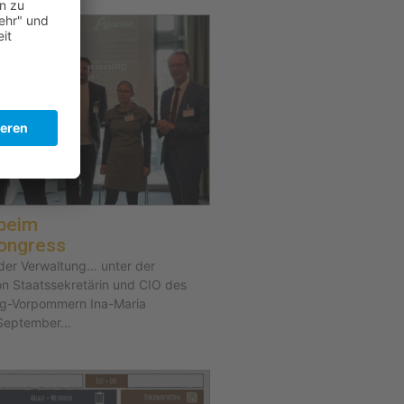
 beim
ongress
 der Verwaltung… unter der
on Staatssekretärin und CIO des
g-Vorpommern Ina-Maria
September...