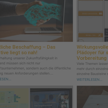
liche Beschaffung – Das
Wirkungsvoll
tive liegt so nah!
Plädoyer für 
Vorbereitung
rhaltung unserer Zukunftsfähigkeit in
and müssen sich nicht nur
Viele Themen lassen 
ftsunternehmen, sondern auch die öffentliche
mehr durch einzeln
ng neuen Anforderungen stellen....
einzelne Bausteine s
ESEN...
WEITERLESEN...