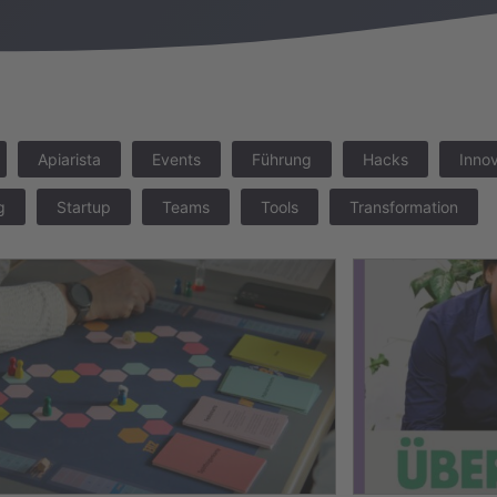
Apiarista
Events
Führung
Hacks
Innov
g
Startup
Teams
Tools
Transformation