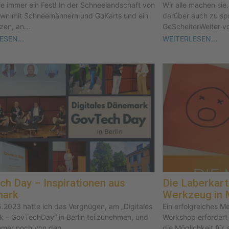
ie immer ein Fest! In der Schneelandschaft von
Wir alle machen sie.
own mit Schneemännern und GoKarts und ein
darüber auch zu sp
zen, an...
GeScheiterWeiter vor
ESEN...
WEITERLESEN...
h Day – Inspirationen aus
Die Laberkart
ark
Werkzeug in 
.2023 hatte ich das Vergnügen, am „Digitales
Ein erfolgreiches M
 – GovTechDay“ in Berlin teilzunehmen, und
Workshop erfordert
mmer noch von den...
die Möglichkeit für 