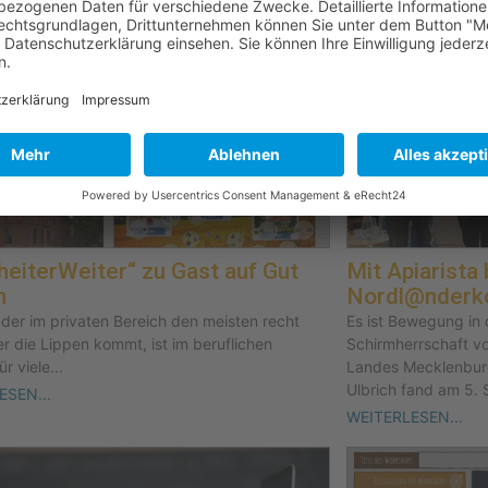
eiterWeiter“ zu Gast auf Gut
Mit Apiarista
n
Nordl@nderk
 der im privaten Bereich den meisten recht
Es ist Bewegung in
er die Lippen kommt, ist im beruflichen
Schirmherrschaft v
r viele...
Landes Mecklenbur
Ulbrich fand am 5. 
ESEN...
WEITERLESEN...